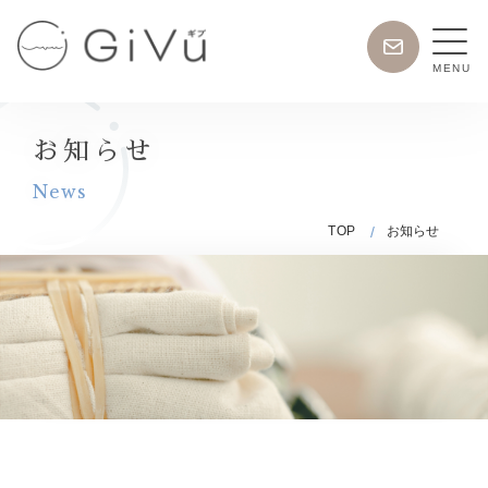
Skip
お
to
問
MENU
content
い
日
合
常
わ
使
お知らせ
せ
い
News
が
TOP
お知らせ
で
き
る
宅
配
ク
リ
ー
ニ