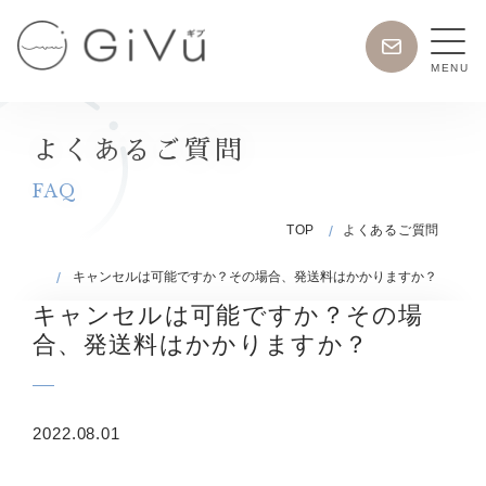
Skip
お
to
問
MENU
content
い
日
合
常
わ
使
よくあるご質問
せ
い
FAQ
が
TOP
よくあるご質問
で
き
キャンセルは可能ですか？その場合、発送料はかかりますか？
る
キャンセルは可能ですか？その場
宅
合、発送料はかかりますか？
配
ク
リ
2022.08.01
ー
ニ