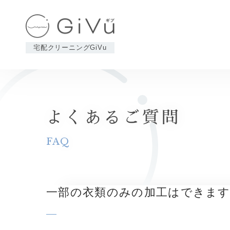
Skip
to
content
宅配クリーニングGiVu
日
常
使
い
よくあるご質問
が
で
FAQ
き
る
宅
配
一部の衣類のみの加工はできま
ク
リ
ー