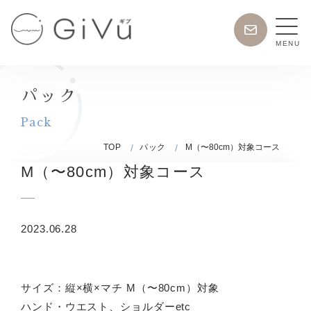
Skip
お
to
問
MENU
content
い
日
合
常
わ
使
パック
せ
い
Pack
が
TOP
パック
M（〜80cm）対象コース
で
き
M（〜80cm）対象コース
る
宅
配
2023.06.28
ク
リ
ー
サイズ：縦×横×マチ M（〜80cm）対象
ニ
ハンド・ウエスト、ショルダーetc